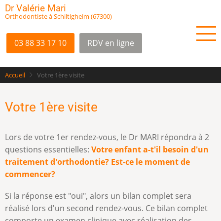
Aller
Dr Valérie Mari
Orthodontiste à Schiltigheim (67300)
au
contenu
principal
03 88 33 17 10
RDV en ligne
Accueil
Votre 1ère visite
Votre 1ère visite
Lors de votre 1er rendez-vous, le Dr MARI répondra à 2
questions essentielles:
Votre enfant a-t'il besoin d'un
traitement d'orthodontie? Est-ce le moment de
commencer?
Si la réponse est "oui", alors un bilan complet sera
réalisé lors d'un second rendez-vous. Ce bilan complet
comporte un examen clinique avec réalisation des