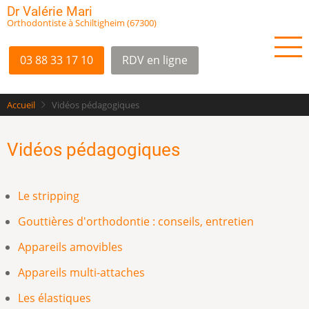
Aller
Dr Valérie Mari
Orthodontiste à Schiltigheim (67300)
au
contenu
principal
03 88 33 17 10
RDV en ligne
Accueil
Vidéos pédagogiques
Vidéos pédagogiques
Le stripping
Gouttières d'orthodontie : conseils, entretien
Appareils amovibles
Appareils multi-attaches
Les élastiques